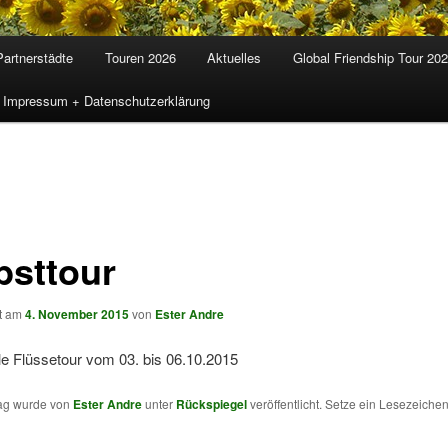
Partnerstädte
Touren 2026
Aktuelles
Global Friendship Tour 20
Impressum + Datenschutzerklärung
bsttour
ht am
4. November 2015
von
Ester Andre
lle Flüssetour vom 03. bis 06.10.2015
rag wurde von
Ester Andre
unter
Rückspiegel
veröffentlicht. Setze ein Lesezeichen