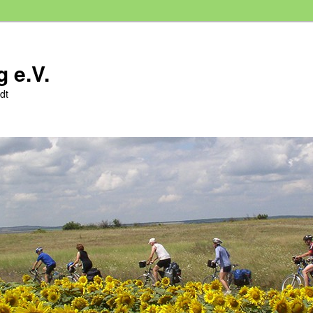
 e.V.
dt