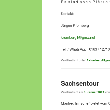
E s s i n d n o c h P l ä t z e f 
Kontakt:
Jürgen Kromberg
kromberg1@gmx.net
Tel. / WhatsApp 0163 / 1271
Veröffentlicht unter
Aktuelles
,
Allge
Sachsentour
Veröffentlicht am
8. Januar 2024
vo
Manfred Irmscher bietet vom 03