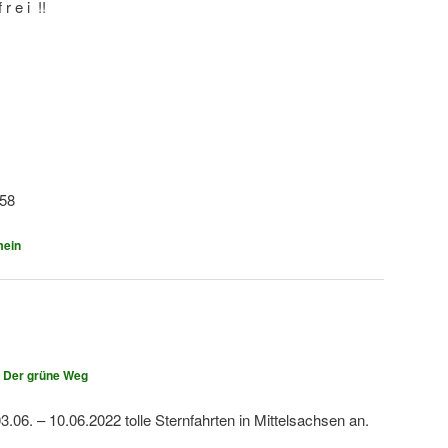
r e i !!
058
mein
n
Der grüne Weg
.06. – 10.06.2022 tolle Sternfahrten in Mittelsachsen an.