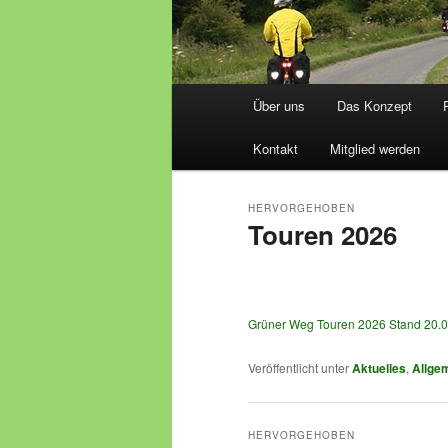
Hauptmenü
Über uns
Das Konzept
Kontakt
Mitglied werden
HERVORGEHOBEN
Touren 2026
Veröffentlicht am
22. April 2026
von
Grüner Weg Touren 2026 Stand 20.
Veröffentlicht unter
Aktuelles
,
Allge
HERVORGEHOBEN