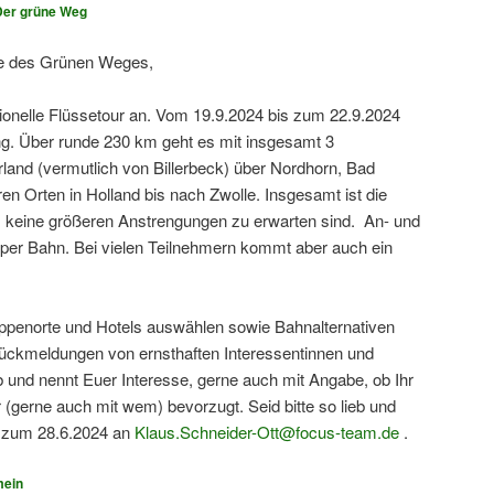
Der grüne Weg
de des Grünen Weges,
dionelle Flüssetour an. Vom 19.9.2024 bis zum 22.9.2024
ang. Über runde 230 km geht es mit insgesamt 3
nd (vermutlich von Billerbeck) über Nordhorn, Bad
n Orten in Holland bis nach Zwolle. Insgesamt ist die
s keine größeren Anstrengungen zu erwarten sind. An- und
h per Bahn. Bei vielen Teilnehmern kommt aber auch ein
ppenorte und Hotels auswählen sowie Bahnalternativen
 Rückmeldungen von ernsthaften Interessentinnen und
ieb und nennt Euer Interesse, gerne auch mit Angabe, ob Ihr
(gerne auch mit wem) bevorzugt. Seid bitte so lieb und
s zum 28.6.2024 an
Klaus.Schneider-Ott@focus-team.de
.
mein