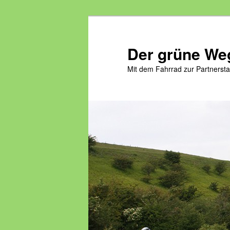
Zum
Zum
primären
sekundären
Inhalt
Inhalt
Der grüne Weg
springen
springen
Mit dem Fahrrad zur Partnersta