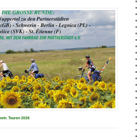
von
Der grüne Weg
mein
,
Touren 2026