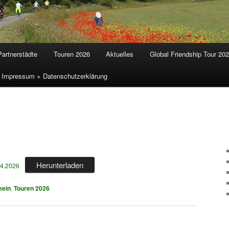
Partnerstädte
Touren 2026
Aktuelles
Global Friendship Tour 20
Impressum + Datenschutzerklärung
Günter Großekappenberg
Herunterladen
04.2026
mein
,
Touren 2026