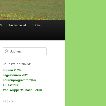
23
Rückspiegel
Links
S
u
c
h
NEUESTE BEITRÄGE
e
Touren 2026
n
Tagestouren 2025
Tourenprogramm 2025
Flüssetour
Von Wuppertal nach Berlin
ARCHIV