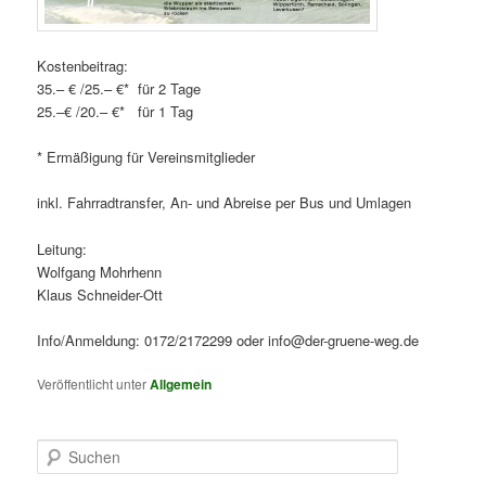
Kostenbeitrag:
35.– € /25.– €* für 2 Tage
25.–€ /20.– €* für 1 Tag
* Ermäßigung für Vereinsmitglieder
inkl. Fahrradtransfer, An- und Abreise per Bus und Umlagen
Leitung:
Wolfgang Mohrhenn
Klaus Schneider-Ott
Info/Anmeldung: 0172/2172299 oder info@der-gruene-weg.de
Veröffentlicht unter
Allgemein
S
u