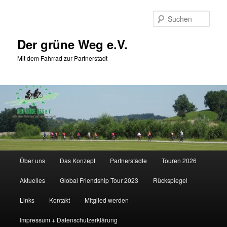
Zum
Zum
primären
sekundären
Such
Inhalt
Inhalt
springen
springen
Der grüne Weg e.V.
Mit dem Fahrrad zur Partnerstadt
Hauptmenü
Über uns
Das Konzept
Partnerstädte
Touren 2026
Aktuelles
Global Friendship Tour 2023
Rückspiegel
Links
Kontakt
Mitglied werden
Impressum + Datenschutzerklärung