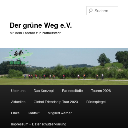
Zum
Zum
primären
sekundären
Such
Inhalt
Inhalt
springen
springen
Der grüne Weg e.V.
Mit dem Fahrrad zur Partnerstadt
Hauptmenü
Über uns
Das Konzept
Partnerstädte
Touren 2026
Aktuelles
Global Friendship Tour 2023
Rückspiegel
Links
Kontakt
Mitglied werden
Impressum + Datenschutzerklärung