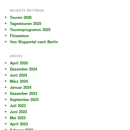
c
h
NEUESTE BEITRÄGE
e
Touren 2026
n
Tagestouren 2025
Tourenprogramm 2025
Flüssetour
Von Wuppertal nach Berlin
ARCHIV
April 2026
Dezember 2024
Juni 2024
März 2024
Januar 2024
Dezember 2023
September 2023
Juli 2023
Juni 2023
Mai 2023
April 2023
Februar 2023