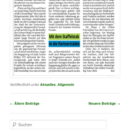
Veröffentlicht unter
Aktuelles
,
Allgemein
Beitragsnavigation
←
Ältere Beiträge
Neuere Beiträge
→
S
u