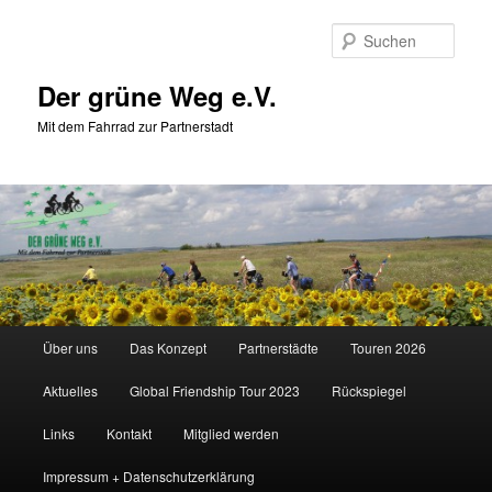
Zum
primären
Such
Inhalt
springen
Der grüne Weg e.V.
Mit dem Fahrrad zur Partnerstadt
Hauptmenü
Über uns
Das Konzept
Partnerstädte
Touren 2026
Aktuelles
Global Friendship Tour 2023
Rückspiegel
Links
Kontakt
Mitglied werden
Impressum + Datenschutzerklärung