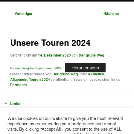
Beitragsnavigation
←
Vorheriger
Nächster
→
Unsere Touren 2024
Veröffentlicht am
14. Dezember 2023
von
Der grüne Weg
Herunterladen
Gruener-Weg-Tourenprogramm-2024
Dieser Eintrag wurde von
Der grüne Weg
unter
Aktuelles
,
Allgemein
,
Touren 2024
veröffentlicht. Setze ein Lesezeichen für den
Permalink
.
Links
Impressum + Datenschutzerklärung
Touren 2026
We use cookies on our website to give you the most relevant
experience by remembering your preferences and repeat
visits. By clicking “Accept All”, you consent to the use of ALL